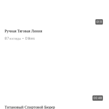
01:11
Ручная Тяговая Линия
87
взгляды
0
likes
00:48
Титановый Спиртовой Бюрер