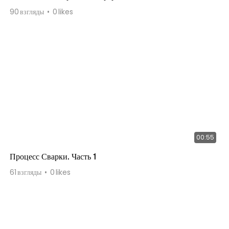
90
взгляды
0
likes
00:55
Процесс Сварки. Часть 1
61
взгляды
0
likes