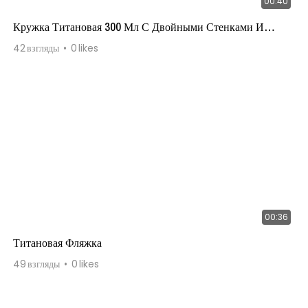
00:40
Кружка Титановая 300 Мл С Двойными Стенками И
Фиксированной Ручкой
42
взгляды
0
likes
00:36
Титановая Фляжка
49
взгляды
0
likes