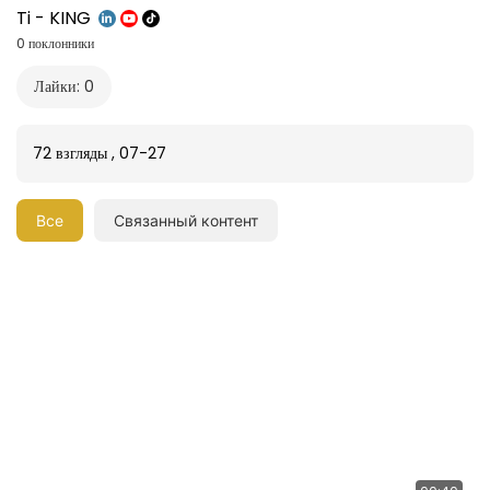
Ti - KING
0 поклонники
Лайки: 0
72 взгляды
,
07-27
Все
Связанный контент