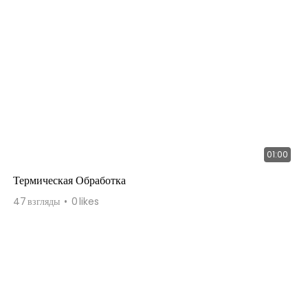
01:00
Термическая Обработка
47
взгляды
0
likes