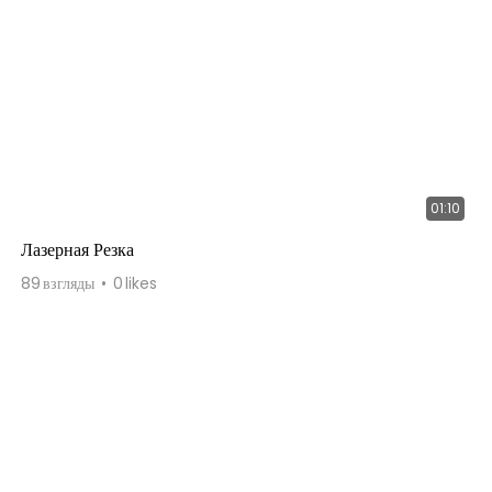
01:10
Лазерная Резка
89
взгляды
0
likes