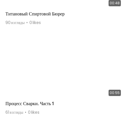
00:48
Титановый Спиртовой Бюрер
90
взгляды
0
likes
00:55
Процесс Сварки. Часть 1
61
взгляды
0
likes