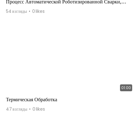
Процесс Автоматической Роботизированной Сварки,
Часть 2
54
взгляды
0
likes
01:00
Термическая Обработка
47
взгляды
0
likes