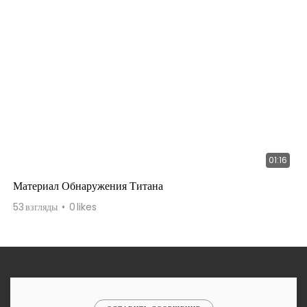
01:16
Материал Обнаружения Титана
53
взгляды
0
likes