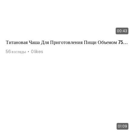
00:43
Титановая Чаша Для Приготовления Пищи Объемом 750
Мл
56
взгляды
0
likes
01:09