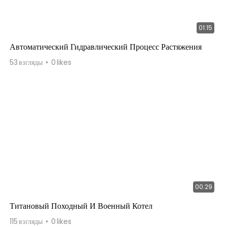
01:15
Автоматический Гидравлический Процесс Растяжения
53
взгляды
0
likes
00:29
Титановый Походный И Военный Котел
115
взгляды
0
likes