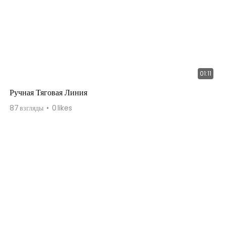
01:11
Ручная Тяговая Линия
87
взгляды
0
likes