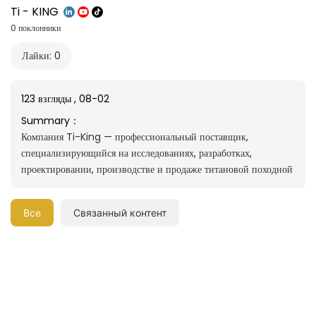
Ti - KING
0 поклонники
Лайки: 0
123 взгляды
,
08-02
Summary：
Компания Ti-King — профессиональный поставщик,
специализирующийся на исследованиях, разработках,
проектировании, производстве и продаже титановой походной
посуды, столовых приборов, печей и других товаров из титана.
Компания специализируется на технологиях обработки и
Все
Связанный контент
применения титановых материалов и, в основном,
предоставляет услуги ODM/OEM-производства для изделий
из титана для активного отдыха.