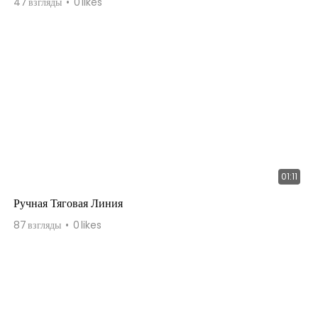
47
взгляды
0
likes
01:11
Ручная Тяговая Линия
87
взгляды
0
likes