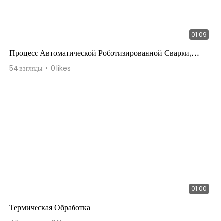
01:09
Процесс Автоматической Роботизированной Сварки,
Часть 2
54
взгляды
0
likes
01:00
Термическая Обработка