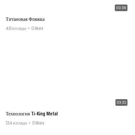
00:36
Титановая Фляжка
49
взгляды
0
likes
03:32
Технология Ti-King Metal
124
взгляды
0
likes