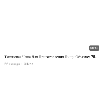
00:43
Титановая Чаша Для Приготовления Пищи Объемом 750
Мл
56
взгляды
0
likes