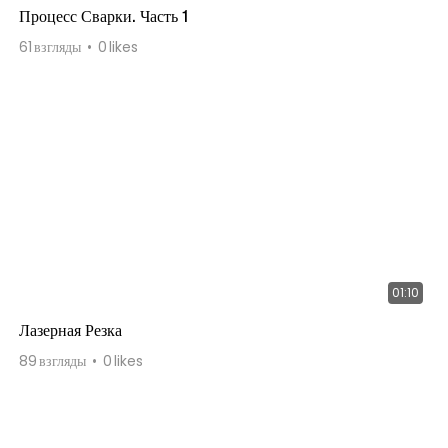
Процесс Сварки. Часть 1
61
взгляды
0
likes
01:10
Лазерная Резка
89
взгляды
0
likes