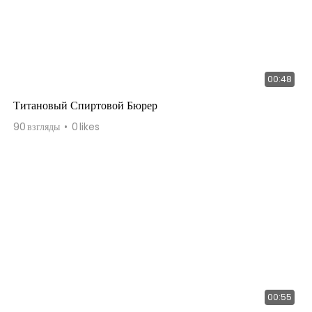
00:48
Титановый Спиртовой Бюрер
90
взгляды
0
likes
00:55