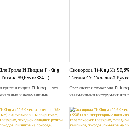
Для Гриля И Пиццы Ti-King
Сковорода Ti-King Из 99,6
Титана 99,6% (≈324 Г),
Титана Со Складной Ручк
ая Глазурь, Антипригарное
Приготовления Пищи На 
я гриля и пиццы Ti-King — это
Сверхлегкая сковорода Ti-Kin
Складная Ручка Для
Воздухе, Модель TK200923
ональный и незаменимый
незаменимый инструмент для 
приготовления пищи на
пищи на открытом воздухе, из
Походов И Пикников На
ухе. Она изготовлена ​​из 99,6%
99,6% чистого титана. Она соч
одель TK191185C
на с покрытием из пищевой
сверхлёгкость, прочность и бе
 глазури. Она сочетает в себе
кемпинга, пеших прогулок, пик