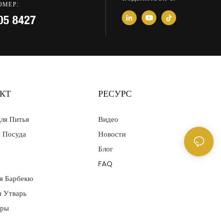
ОМЕР:
05 8427
КТ
РЕСУРС
ля Питья
Видео
я Посуда
Новости
Блог
FAQ
я Барбекю
я Утварь
ары