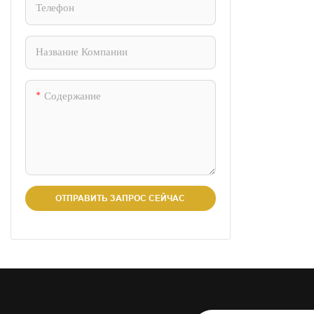
Телефон
портативност
кемпинга, пе
природе, сем
Название Компании
Сковорода пр
практичных р
Содержание
Оснащена отк
встроенным 
Выдерживает 
гарантирует 
стейков, ово
выщелачивани
ОТПРАВИТЬ ЗАПРОС СЕЙЧАС