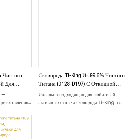
% Чистого
Сковорода Ti-King Из 99,6% Чистого
ой Для
Титана (D128-D197) С Откидной
Открытом
Складной Ручкой, Пескоструйной
g —
Идеально подходящая для любителей
Обработкой Для Кемпинга И
приготовления
активного отдыха сковорода Ti-King из
готовленный из
чистого титана 99,6% сочетает в себе
Приготовления Пищи На Открытом
етает в себе
портативность, долговечность и безопасность,
Воздухе, Модель
зопасность для
она создана для кемпинга, пеших прогулок,
TK73F001/TK73F002/TK73F003/TK73F004
ников на
пешего туризма и приготовления пищи на