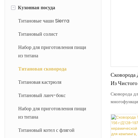
-
Кухонная посуда
Титановые чашки
Титановая вакуумная присоска
Титановые чаши Sierra
Титановый чайник
Титановый солист
Титановая фляжка
Набор для приготовления пищи
из титана
Титановая бутылка
Титановая сковорода
Титановая фляга
Сковорода 
Титановая кастрюля
Из Чистого 
Титановая чашка для соджу
Керамическ
Сковорода дл
Титановый ланч-бокс
Покрытие, 
многофункци
Набор для приготовления пищи
предмет для 
Кемпинга, 
из титана
открытом возд
Природе, М
чистого тита
Титановый котел с флягой
керамической