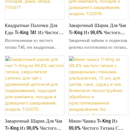
домашних обедов и любых
для удобного извлечения
для удобного извлечения
ситуаций на открытом воздухе.
продуктов. Доступны варианты
продуктов. Доступны варианты
обработки поверхности:
обработки поверхности:
Квадратные Палочки Для
Заварочный Шарик Для Чая
пескоструйная обработка и
пескоструйная обработка и
кристаллизация, что позволяет
кристаллизация, что позволяет
Еды Ti-King TA1 Из Чистого
Ti-King Из 99,6% Чистого
подобрать текстуру по своему
подобрать текстуру по своему
Изготовленные из чистого
Заварочный чайник и подвесная
Титана, 230 Мм,
Титана, Сверхлегкое
вкусу. Титан TA1 устойчив к
вкусу. Титан TA1 устойчив к
титана TA1, эти квадратные
цепочка изготовлены из титана
Сверхлегкие, Многоразовые,
Ситечко Для Чая С
коррозии и высоким
коррозии и высоким
палочки для еды длиной 230 мм
марки TA1 (99,6%), они
Для Кемпинга,
Удлиненной Цепочкой Для
температурам, не выделяет
температурам, не выделяет
весят всего 16,5 г, что делает их
сверхлегкие (всего 15,5 г), что
Путешествий, Походов,
Подвешивания, Подходит
тяжелые металлы и не придает
тяжелые металлы и не придает
сверхлегкими для удобной
делает их удобными для
Дома, Обеда. Ti1001T
Для Кемпинга, Походов И
пище металлического привкуса.
пище металлического привкуса.
переноски во время походов,
переноски в походы и
Домашнего Заваривания,
Многоразовые, устойчивые к
Многоразовые, устойчивые к
кемпинга и путешествий.
туристические поездки.
Модель Ti3207A.
пятнам и легко моющиеся,
пятнам и легко моющиеся,
Плоская квадратная форма
Безопасный,
подходят для повседневных
подходят для повседневных
обеспечивает надежный захват
коррозионностойкий титан не
домашних обедов и любых
домашних обедов и любых
для извлечения еды. Доступны
придает чаю металлического
ситуаций на открытом воздухе.
ситуаций на открытом воздухе.
варианты обработки
привкуса; плотно
поверхности: пескоструйная
закрывающаяся крышка
Заварочный Шарик Для Чая
Мини-Чашка Ti-King Из
обработка и кристаллизация, в
предотвращает проливание во
зависимости от ваших
время заваривания, а после
Ti-King Из 99,6% Чистого
99,6% Чистого Титана С