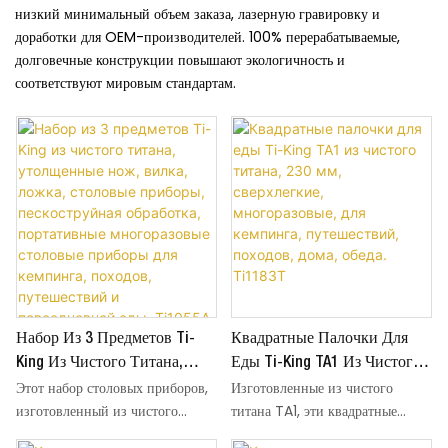
низкий минимальный объем заказа, лазерную гравировку и
доработки для OEM-производителей. 100% перерабатываемые,
долговечные конструкции повышают экологичность и
соответствуют мировым стандартам.
Набор Из 3 Предметов Ti-
Квадратные Палочки Для
King Из Чистого Титана,
Еды Ti-King TA1 Из Чистого
Этот набор столовых приборов,
Изготовленные из чистого
Утолщенные Нож, Вилка,
Титана, 230 Мм,
изготовленный из чистого
титана TA1, эти квадратные
Ложка, Столовые Приборы,
Сверхлегкие, Многоразовые,
титана TA1, имеет конструкцию
палочки для еды длиной 230 мм
Пескоструйная Обработка,
Для Кемпинга,