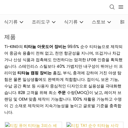
식기류
조리도구
식기류
스토브
바비
제품
Ti-KING의
티타늄 아웃도어 장비는
99.6% 순수 티타늄으로 제작되
어 중금속 용출이 전혀 없고, 천연 항균성을 지니며, 뜨겁거나 차갑
거나 산성 식품과 접촉해도 안전하다는 엄격한 LFGB 인증을 획득했
습니다. 스테인리스 스틸보다 40% 가볍지만 내구성이 뛰어난 이 프
리미엄
티타늄 캠핑 장비는
흠집, 부식, 충격에 강하여 거친 야생 탐
험은 물론 일상생활에도 완벽하게 적합합니다. 접이식, 보온 기능,
수납 공간 확보 등 사용자 중심적인 디자인으로 실용성을 극대화했
습니다. B2B 고객을 위해 최소
주문
수량(MOQ)이 낮고, 레이저 브
랜딩 및 OEM 맞춤 제작이 가능합니다. 100% 재활용 가능하고 수명
이 긴 소재로 제작되어 지속가능성을 높이고 글로벌 기준을 충족합
니다.