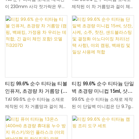
야외 식사 상황에 적합합니다.
야외 식사 상황에 적합합니다.
이 230mm 사각 젓가락은 무게
제작된 이 차 거름망과 걸이 체
가정 식사용 식기류 Ti1001T
데 적합, 긴 걸이 체인 포함)
가 단 16.5g에 불과하여 하이킹,
인은 모두 티타늄으로 만들어져
모델 Ti3207A
캠핑, 여행 시 휴대가 간편합니
무게가 단 15.5g에 불과해 등산
다. 평평한 사각형 몸체는 음식을
이나 배낭여행 시 휴대가 간편합
집을 때 안정적인 그립감을 제공
니다. 안전하고 부식에 강한 티타
합니다. 샌드블라스팅 마감 또는
늄 소재는 차에 금속 맛을 전혀
크리스탈라이제이션 마감 중에
남기지 않으며, 뚜껑이 단단히 닫
서 선택하여 취향에 맞는 질감을
혀 있어 차를 우리는 동안 내용
연출할 수 있습니다.
물이 새는 것을 방지합니다. 사용
후 세척도 간편하여 야외 활동은
물론 주방에서도 편리하게 사용
티킹 99.6% 순수 티타늄 티볼
티킹 99.6% 순수 티타늄 단일
할 수 있습니다.
인퓨저, 초경량 차 거름망 (캠
벽 초경량 미니컵 15ml, 샷잔,
TA1 99.6% 순수 티타늄 소재로
99.6% 순수 티타늄 소재로 제작
핑, 백패킹, 가정용 차 우리는
사케, 소주, 찻잔, 샌드블라스
제작된 이 차 거름망과 걸이 체
된 이 단일벽 미니컵은 단 9.7g
데 적합, 긴 걸이 체인 포함)
팅 및 결정화 아노다이징 처
인은 모두 티타늄으로 만들어져
의 초경량입니다. 15ml 용량으로
모델 Ti3207D
리(선택 사항), 야외 캠핑, 백
무게가 단 17g에 불과해 등산이
샷, 사케, 소주, 차 등 다양한 음료
패킹 및 일상 사용에 적합
나 배낭여행 시 휴대가 간편합니
를 담을 수 있습니다. 샌드블라스
다. 안전하고 부식에 강한 티타늄
팅, 크리스탈라이즈드, 아노다이