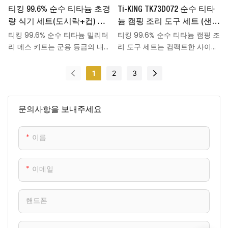
티킹 99.6% 순수 티타늄 초경
Ti-KING TK73D072 순수 티타
용적이면서도 세련된 선물이 될
ml의 네 가지 용량 옵션으로 제
것입니다.
공되어 혼자 여행하는 사람, 소규
량 식기 세트(도시락+컵) 샌
늄 캠핑 조리 도구 세트 (샌드
모 그룹 또는 가족 단위 여행객
티킹 99.6% 순수 티타늄 밀리터
티킹 99.6% 순수 티타늄 캠핑 조
드블라스팅 처리된 걸이형
블라스팅 처리된 접이식 손
에게 적합합니다. 공간 절약을 위
리 메스 키트는 군용 등급의 ​​내
리 도구 세트는 컴팩트한 사이즈
와이어 포함, 하이킹, 군용,
잡이 포함)
한 접이식 손잡이와 정확한 액체
구성, 안전한 소재, 그리고 공간
로, 캠핑, 하이킹, 배낭여행 등 모
야외 요리용, 모델 TK190501
계량을 위한 냄비의 수위 표시가
절약형 디자인을 결합한 아웃도
든 아웃도어 활동에 적합한 야외
1
2
3
특징이며, 캠프파이어, 캠핑 스토
어 필수품으로, 캠핑, 하이킹, 군
필수품입니다. 1100ml 냄비와
브, 휴대용 버너 등 다양한 야외
사 용도 및 모든 야외 활동에 이
450ml 다용도 팬(프라이팬 겸
조리 환경에서도 문제없이 사용
상적입니다. 740ml 도시락통과
냄비 뚜껑)으로 구성된 이 세트
문의사항을 보내주세요
할 수 있도록 설계되었습니다.
380ml 컵으로 구성된 이 세트는
는 99.6% 순수 티타늄 소재에 샌
99.6% 순수 티타늄 소재에 샌드
드블라스팅 마감 처리되어 있습
이름
블라스팅 마감 처리되어 높은 강
니다. 총 무게가 약 180g으로 매
도와 ​​가벼운 무게(총 약 212g)를
우 가볍고 내구성이 뛰어나며, 접
자랑합니다. 모닥불 위에서 조리
이식 손잡이가 있어 보관이 편리
이메일
할 수 있도록 설계되었으며, 조리
합니다. 또한 냄비와 팬을 겹쳐
도구와 식기로 모두 사용할 수
쌓을 수 있어 짐 공간을 절약할
있을 뿐 아니라 스테인리스 스틸
수 있습니다. 장작불 조리에 적합
핸드폰
걸이 와이어를 이용해 안정적으
하게 설계되었으며, 캠핑 스토브
로 걸어서 사용할 수도 있습니다.
와도 호환됩니다. 천연 무독성 소