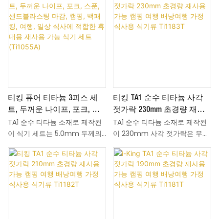
티킹 퓨어 티타늄 3피스 세
티킹 TA1 순수 티타늄 사각
트, 두꺼운 나이프, 포크, 스
젓가락 230mm 초경량 재사
TA1 순수 티타늄 소재로 제작된
TA1 순수 티타늄 소재로 제작된
푼, 샌드블라스팅 마감, 캠핑,
용 가능 캠핑 여행 배낭여행
이 식기 세트는 5.0mm 두께의
이 230mm 사각 젓가락은 무게
백패킹, 여행, 일상 식사에 적
가정 식사용 식기류 Ti1183T
칼과 3.0mm 두께의 포크 및 스
가 단 24g에 불과하여 하이킹,
합한 휴대용 재사용 가능 식
푼으로 구성되어 있으며, 총 무게
캠핑, 여행 시 휴대가 간편합니
기 세트 (Ti1055A)
는 106.5g에 불과하여 하이킹, 캠
다. 평평한 사각형 몸체는 음식을
핑, 일상 여행 시 휴대가 매우 간
집을 때 안정적인 그립감을 제공
편합니다. TA1 티타늄은 내열성
합니다. 샌드블라스팅 마감 또는
및 내산성이 뛰어나며, 중금속이
결정화 마감 중에서 선택하여 취
용출되지 않아 음식에서 금속 맛
향에 맞는 질감을 연출할 수 있