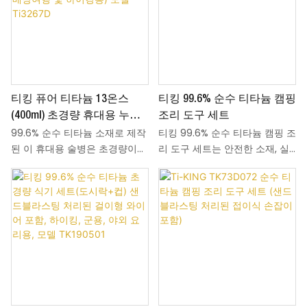
소재는 차에 금속 맛을 전혀 남
징 마감 처리 옵션을 선택할 수
기지 않으며, 뚜껑이 단단히 닫혀
있습니다. 천연 항균 및 내식성으
있어 차를 우리는 동안 내용물이
로 모든 음료를 안전하게 담을
새는 것을 방지합니다. 사용 후
수 있습니다. 쌓아서 보관할 수
세척도 간편하여 야외 활동은 물
있는 디자인으로 캠핑, 배낭여행
론 주방에서도 편리하게 사용할
및 일상생활에 적합합니다.
티킹 퓨어 티타늄 13온스
티킹 99.6% 순수 티타늄 캠핑
수 있습니다.
(400ml) 초경량 휴대용 누수
조리 도구 세트
99.6% 순수 티타늄 소재로 제작
티킹 99.6% 순수 티타늄 캠핑 조
방지 위스키/와인 플라스크
된 이 휴대용 술병은 초경량이며
리 도구 세트는 안전한 소재, 실
(야외 배낭여행 및 하이킹용)
내식성이 뛰어납니다.
용적인 디자인, 다양한 환경에 대
모델 Ti3267D
400ml(13oz) 용량으로 슬림하
한 적응성을 겸비한 초경량, 내구
고 납작한 디자인 덕분에 주머니
성 뛰어난 아웃도어 조리 필수품
나 배낭에 쉽게 넣어 다닐 수 있
으로, 캠핑, 하이킹, 배낭여행, 피
어 하이킹, 배낭여행, 캠핑 및 일
크닉 등 모든 야외 활동에 이상
상적인 야외 활동에 적합합니다.
적입니다. 샌드블라스팅 마감 처
견고한 나사식 뚜껑은 액체 누출
리된 99.6% 순수 티타늄 소재로
을 방지하고, 술의 냄새 없이 안
제작된 이 세트는 냄비와 프라이
전하게 보관할 수 있으며, 아웃도
팬으로 구성되어 있으며,
어 활동을 즐기는 사람들에게 실
800ml/1300ml/1950ml/2900