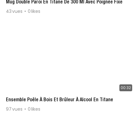
Mug Double Paroi En Titane De 300 Ml Avec Poignée Fixe
43
vues
0
likes
00:32
Ensemble Poêle À Bois Et Brûleur À Alcool En Titane
97
vues
0
likes