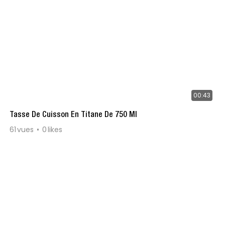
00:43
Tasse De Cuisson En Titane De 750 Ml
61
vues
0
likes