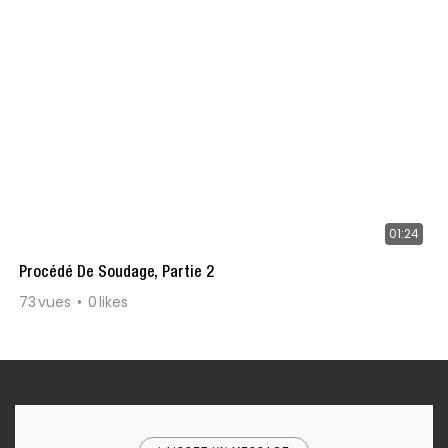
01:24
Procédé De Soudage, Partie 2
73
vues
0
likes