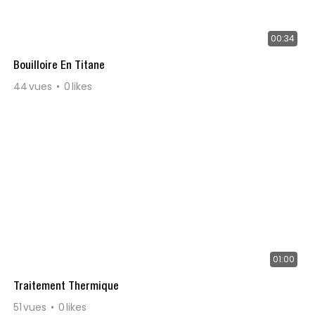
00:34
Bouilloire En Titane
44
vues
0
likes
01:00
Traitement Thermique
51
vues
0
likes