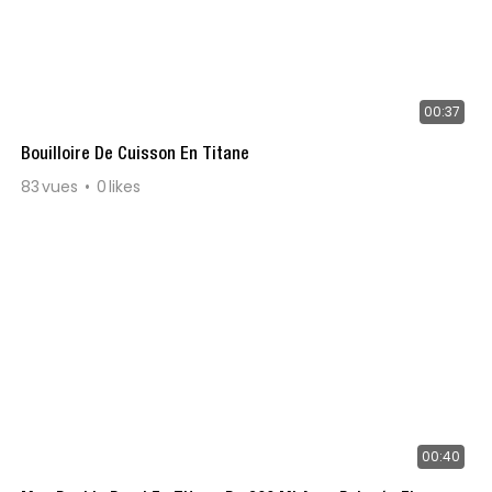
00:37
Bouilloire De Cuisson En Titane
83
vues
0
likes
00:40