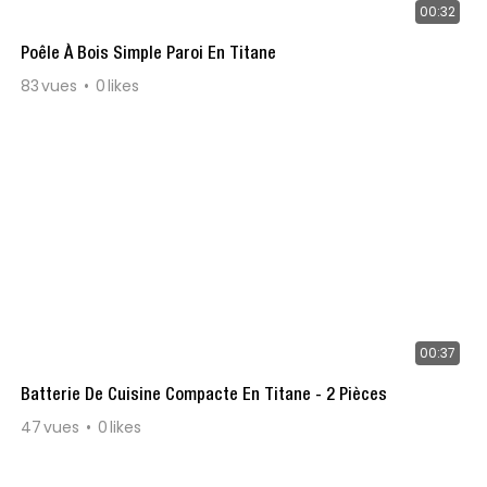
00:32
Poêle À Bois Simple Paroi En Titane
83
vues
0
likes
00:37
Batterie De Cuisine Compacte En Titane - 2 Pièces
47
vues
0
likes