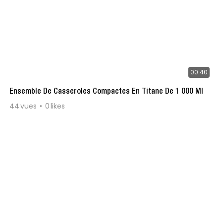
00:40
Ensemble De Casseroles Compactes En Titane De 1 000 Ml
44
vues
0
likes