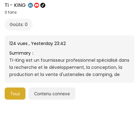
Ti - KING
0 fans
Goûts: 0
124 vues
,
Yesterday 23:42
Summary：
Ti-King est un fournisseur professionnel spécialisé dans
la recherche et le développement, la conception, la
production et la vente d'ustensiles de camping, de
vaisselle, de réchauds et autres articles de camping en
titane. Ti-King se concentre sur la technologie de
Tous
Contenu connexe
transformation et l'application des matériaux en
titane, et fournit principalement des services de
production ODM/OEM pour les produits d'extérieur en
titane.