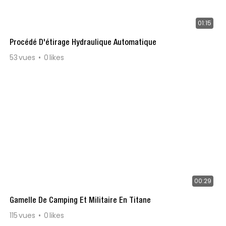
01:15
Procédé D'étirage Hydraulique Automatique
53
vues
0
likes
00:29
Gamelle De Camping Et Militaire En Titane
115
vues
0
likes