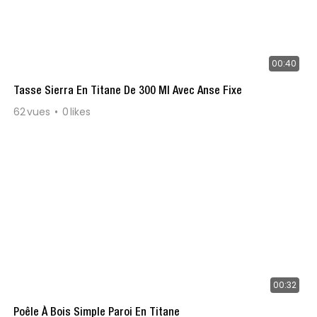
00:40
Tasse Sierra En Titane De 300 Ml Avec Anse Fixe
62
vues
0
likes
00:32
Poêle À Bois Simple Paroi En Titane