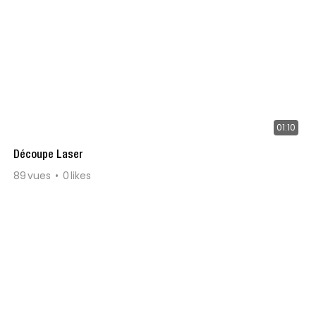
01:10
Découpe Laser
89
vues
0
likes