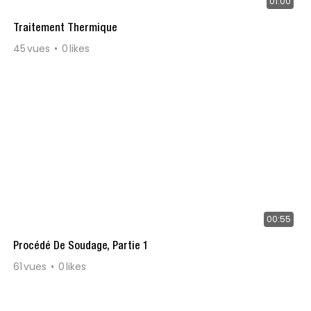
01:00
Traitement Thermique
45
vues
0
likes
00:55
Procédé De Soudage, Partie 1
61
vues
0
likes