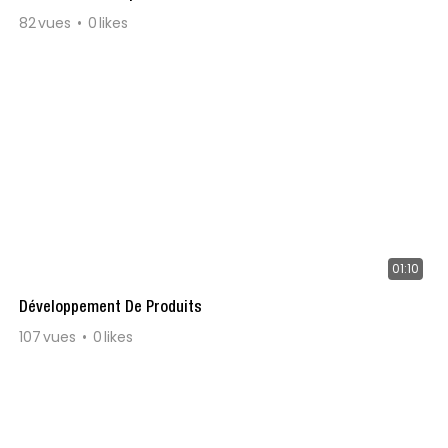
82
vues
0
likes
01:10
Développement De Produits
107
vues
0
likes