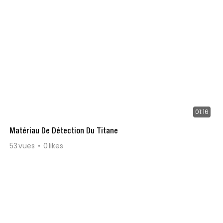
01:16
Matériau De Détection Du Titane
53
vues
0
likes