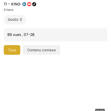
Ti - KING
0 fans
Goûts: 0
89 vues
,
07-28
Tous
Contenu connexe