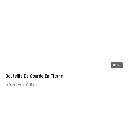
00:36
Bouteille De Gourde En Titane
49
vues
0
likes