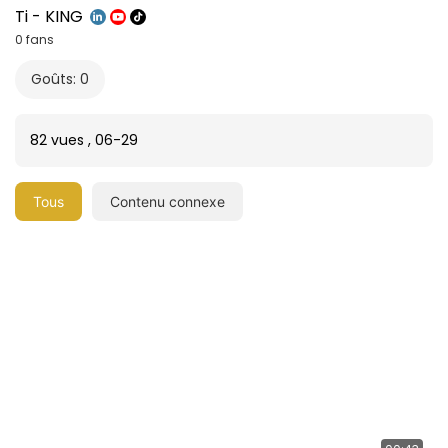
Ti - KING
0 fans
Goûts: 0
82 vues
,
06-29
Tous
Contenu connexe