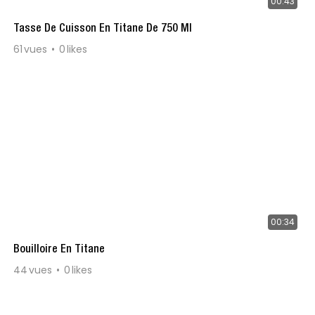
00:43
Tasse De Cuisson En Titane De 750 Ml
61
vues
0
likes
00:34
Bouilloire En Titane
44
vues
0
likes