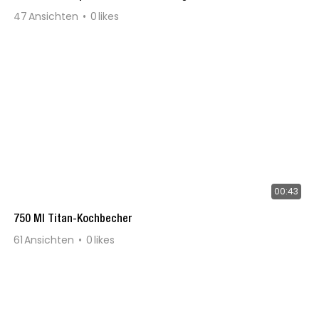
47
Ansichten
0
likes
00:43
750 Ml Titan-Kochbecher
61
Ansichten
0
likes