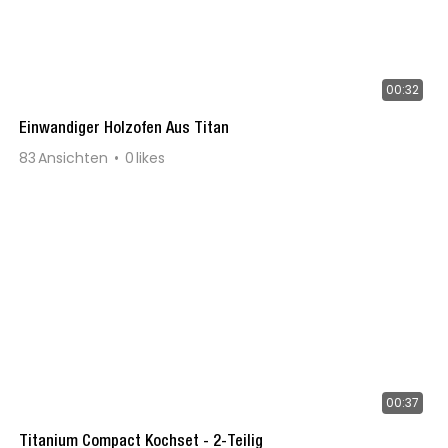
00:32
Einwandiger Holzofen Aus Titan
83
Ansichten
0
likes
00:37
Titanium Compact Kochset - 2-Teilig