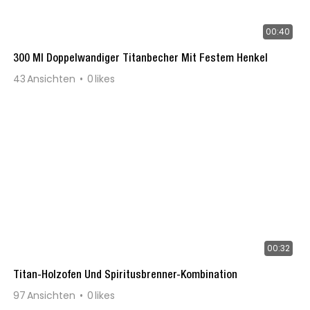
00:40
300 Ml Doppelwandiger Titanbecher Mit Festem Henkel
43
Ansichten
0
likes
00:32
Titan-Holzofen Und Spiritusbrenner-Kombination
97
Ansichten
0
likes