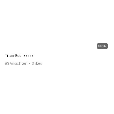
00:37
Titan-Kochkessel
83
Ansichten
0
likes