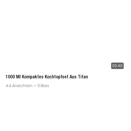
00:40
1000 Ml Kompaktes Kochtopfset Aus Titan
44
Ansichten
0
likes