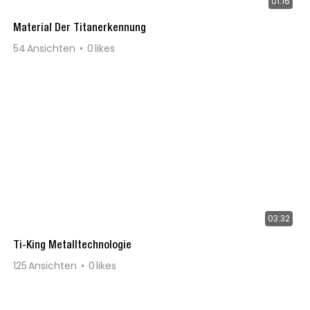
01:16
Material Der Titanerkennung
54
Ansichten
0
likes
03:32
Ti-King Metalltechnologie
125
Ansichten
0
likes