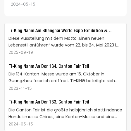
Branche aufzuschlagen.
stärken. Sie ermöglichte
stattfindende
2024
05
15
uns eine bessere
Handelsmesse Chinas,
persönliche
eine Kanton-Messe und
Kommunikation mit
eine chinesische
Kunden und ein besseres
Handelsmesse aller Art.
Ti-King Nahm Am Shanghai World Expo Exhibition &
Verständnis der
Sie findet in Guangzhou
Diese Ausstellung mit dem Motto „Einen neuen
Convention Center Teil
Marktanforderungen.
(Pazhou Complex) statt.
Lebensstil anführen“ wurde vom 22. bis 24. Mai 2023 im
Die Canton Fair ist der
Shanghai World Expo Exhibition & Convention Center
2025
09
19
effektivste Weg, die
feierlich eröffnet. Sie präsentierte verschiedene
Handelsentwicklung zu
Outdoor-Produkte und erleichterte den internationalen
Ti-King Nahm An Der 134. Canton Fair Teil
fördern.
Import- und Exporthandel, um ein neues Kapitel in der
Die 134. Kanton-Messe wurde am 15. Oktober in
Während der Messe
Entwicklung der Outdoor-Branche aufzuschlagen.
Guangzhou feierlich eröffnet. Ti-KING beteiligte sich
präsentierte Ti-King an
aktiv daran und präsentierte seine Stärken auf diesem
2023
11
15
seinem aufwendig
Branchenevent. Für Ti-KING war die Teilnahme an der
dekorierten Stand eine
Herbst-Kanton-Messe 2023 eine wertvolle Erfahrung,
Ti-King Nahm An Der 133. Canton Fair Teil
Vielzahl von Titan-
um Geschäftskanäle zu verstehen und zu erweitern
Die Canton Fair ist die größte halbjährlich stattfindende
Campingausrüstungen,
sowie den Branchenaustausch zu stärken. Sie
Handelsmesse Chinas, eine Kanton-Messe und eine
die eigenständig
ermöglichte uns eine bessere persönliche
chinesische Handelsmesse aller Art. Sie findet in
entwickelt und gestaltet
2024
05
15
Kommunikation mit Kunden und ein besseres
Guangzhou (Pazhou Complex) statt. Die Canton Fair ist
wurden. Unsere Produkte