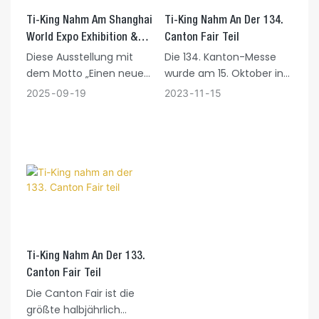
Ti-King Nahm Am Shanghai
Ti-King Nahm An Der 134.
World Expo Exhibition &
Canton Fair Teil
Convention Center Teil
Diese Ausstellung mit
Die 134. Kanton-Messe
dem Motto „Einen neuen
wurde am 15. Oktober in
Lebensstil anführen“
Guangzhou feierlich
2025
09
19
2023
11
15
wurde vom 22. bis 24. Mai
eröffnet. Ti-KING
2023 im Shanghai World
beteiligte sich aktiv daran
Expo Exhibition &
und präsentierte seine
Convention Center
Stärken auf diesem
feierlich eröffnet. Sie
Branchenevent. Für Ti-
präsentierte
KING war die Teilnahme
verschiedene Outdoor-
an der Herbst-Kanton-
Produkte und erleichterte
Messe 2023 eine
den internationalen
wertvolle Erfahrung, um
Import- und
Geschäftskanäle zu
Ti-King Nahm An Der 133.
Exporthandel, um ein
verstehen und zu
Canton Fair Teil
neues Kapitel in der
erweitern sowie den
Die Canton Fair ist die
Entwicklung der Outdoor-
Branchenaustausch zu
größte halbjährlich