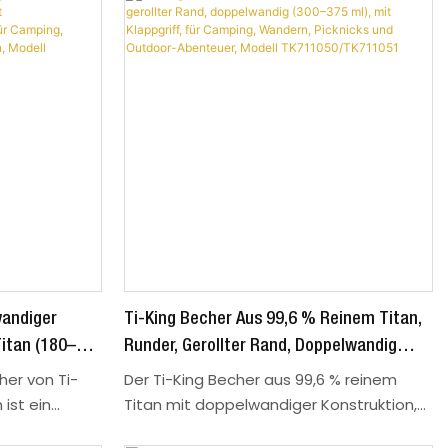
wandiger
Ti-King Becher Aus 99,6 % Reinem Titan,
itan (180–
Runder, Gerollter Rand, Doppelwandig
 Für Bier,
(300–375 Ml), Mit Klappgriff, Für Camping,
er von Ti-
Der Ti-King Becher aus 99,6 % reinem
en Im Freien
Wandern, Picknicks Und Outdoor-
 ist ein
Titan mit doppelwandiger Konstruktion,
ierliebhaber
abgerundetem Rand und Klappgriff ist
Abenteuer, Modell TK711050/TK711051