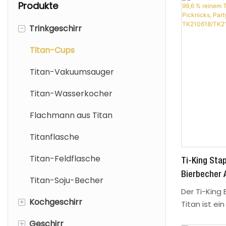
Produkte
-
Trinkgeschirr
Titan-Cups
Titan-Vakuumsauger
Titan-Wasserkocher
Flachmann aus Titan
Titanflasche
Titan-Feldflasche
Ti-King Stap
Bierbecher 
Titan-Soju-Becher
(240–600 Ml)
Der Ti-King
+
Kochgeschirr
Picknicks, P
Titan ist ein
Bierliebhab
TK210618/T
+
Geschirr
Titan-Sierra-Schüsseln