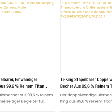
elbarer, Einwandiger
Ti-King Stapelbarer Doppel
Aus 99,6 % Reinem Titan
Becher Aus 99,6 % Reinem T
, Leicht, Für Camping,
540 Ml) Mit Thermoisolierung
 Bierbecher aus 99,6 % reinem
Der doppelwandige Bierbech
artys, Zuhause, Modell
Geeignet Für Camping, Treff
 vielseitiger Begleiter für
King aus 99,6 % reinem Titan
er und Outdoor-Fans.
vielseitiges Must-have für B
K210619/TK210620
Und In Innenräumen, Modell