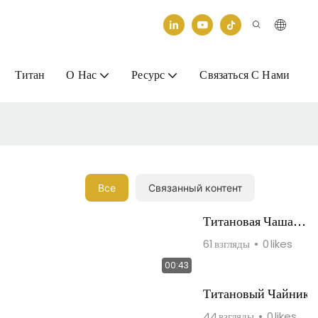
Титан
О Нас
Ресурс
Связаться С Нами
Все
Связанный контент
Титановая Чаша
Для
61
взгляды
0
likes
Приготовления
00:43
Пищи Объемом
Титановый Чайник
750 Мл
44
взгляды
0
likes