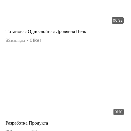
00:32
Титановая Однослойная Дровяная Печь
82
взгляды
0
likes
01:10
Разработка Продукта