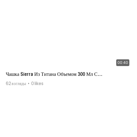
00:40
Чашка Sierra Из Титана Объемом 300 Мл С
Фиксированной Ручкой
62
взгляды
0
likes