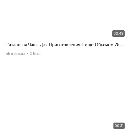
00:43
Титановая Чаша Для Приготовления Пищи Объемом 750
Мл
55
взгляды
0
likes
00:31