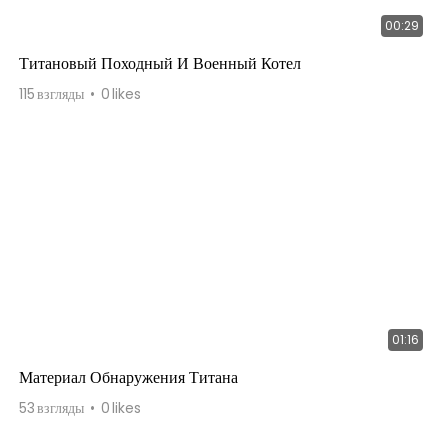
00:29
Титановый Походный И Военный Котел
115
взгляды
0
likes
01:16
Материал Обнаружения Титана
53
взгляды
0
likes