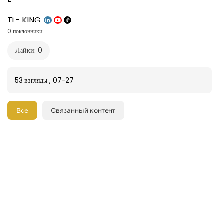
2
Ti - KING
0 поклонники
Лайки: 0
53 взгляды
,
07-27
Все
Связанный контент