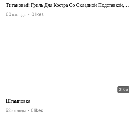
Титановый Гриль Для Костра Со Складной Подставкой,
Сетка Из Нержавеющей Стали С Песком И Древесным
60
взгляды
0
likes
Углем
01:05
Штамповка
52
взгляды
0
likes