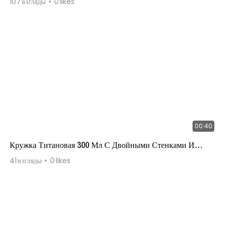
107
взгляды
0
likes
00:40
Кружка Титановая 300 Мл С Двойными Стенками И
Фиксированной Ручкой
41
взгляды
0
likes