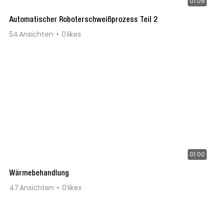
01:09
Automatischer Roboterschweißprozess Teil 2
54
Ansichten
0
likes
01:00
Wärmebehandlung
47
Ansichten
0
likes