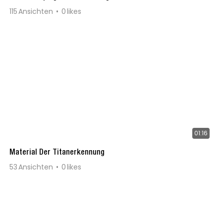
115
Ansichten
0
likes
01:16
Material Der Titanerkennung
53
Ansichten
0
likes