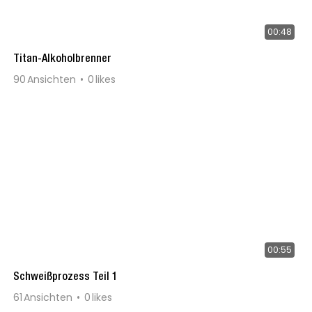
00:48
Titan-Alkoholbrenner
90
Ansichten
0
likes
00:55
Schweißprozess Teil 1
61
Ansichten
0
likes