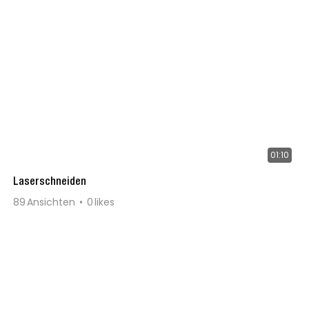
01:10
Laserschneiden
89
Ansichten
0
likes