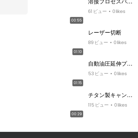
溶接プロセスパー
ト1
61
ビュー
0
likes
00:55
レーザー切断
89
ビュー
0
likes
01:10
自動油圧延伸プロ
セス
53
ビュー
0
likes
01:15
チタン製キャンプ
＆ミリタリーメス
115
ビュー
0
likes
缶キット
00:29