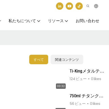
ン
私たちについて
リソース
お問い合わせ
すべて
関連コンテンツ
Ti-Kingメタルテク
ノロジー
124
ビュー
0
likes
03:32
750ml チタンクッ
キングカップ
56
ビュー
0
likes