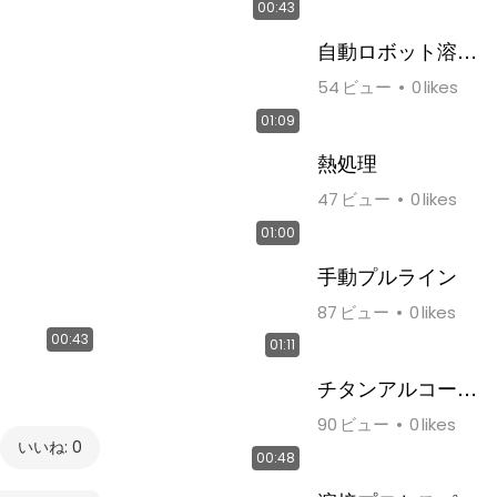
00:43
自動ロボット溶接
プロセス パート2
54
ビュー
0
likes
01:09
熱処理
47
ビュー
0
likes
01:00
手動プルライン
87
ビュー
0
likes
00:43
01:11
チタンアルコール
バーナー
90
ビュー
0
likes
いいね: 0
00:48