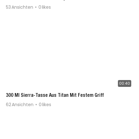
53
Ansichten
0
likes
00:40
300 Ml Sierra-Tasse Aus Titan Mit Festem Griff
62
Ansichten
0
likes