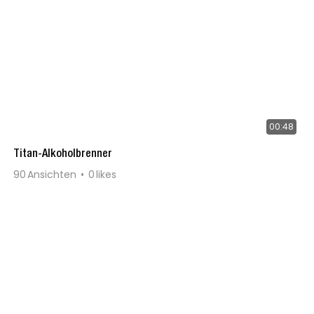
00:48
Titan-Alkoholbrenner
90
Ansichten
0
likes