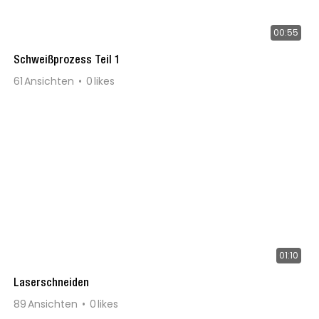
00:55
Schweißprozess Teil 1
61
Ansichten
0
likes
01:10
Laserschneiden
89
Ansichten
0
likes