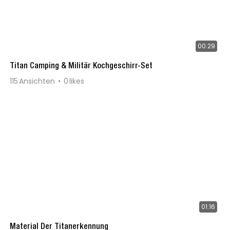
00:29
Titan Camping & Militär Kochgeschirr-Set
115
Ansichten
0
likes
01:16
Material Der Titanerkennung