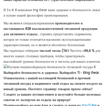
В Ти
-K
В компании ing Gear ваше здоровье и безопасность лежат
в основе нашей философии проектирования.
Мы являемся специализированным
производителем и
поставщиком B2B высококачественной титановой продукции
для активного отдыха
, стремясь предоставлять снаряжение,
которое не только отличается высокими эксплуатационными
характеристиками, но и является абсолютно безопасным.
Мы тщательно отбираем
чистый титан (
TA1
Чистота
≥99,6
%
для
многих наших столовых приборов, чтобы гарантировать
высочайший уровень безопасности и чистоты для наших клиентов.
Выбирайте безопасность и здоровье. Выбирайте Ti
-
King Gear.
Ознакомьтесь с нашей коллекцией безопасной и прочной
титановой посуды и поднимите свой отдых на свежем воздухе на
новый уровень. Посетите
страницу товаров
прямо сейчас!
Следите за нашим путешествием и получайте больше полезных
советов от экспертов по отдыху на природе!
Подписывайтесь на наш блог
и следите за нами на
YouTube
и