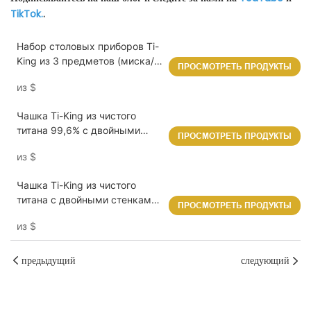
TikTok.
.
Набор столовых приборов Ti-
King из 3 предметов (миска/
ПРОСМОТРЕТЬ ПРОДУКТЫ
блюдо/тарелка) из чистого
из
$
титана 99,6%, одностенная
конструкция, пескоструйная
Чашка Ti-King из чистого
обработка, для кемпинга,
титана 99,6% с двойными
пеших прогулок, путешествий,
ПРОСМОТРЕТЬ ПРОДУКТЫ
стенками и фиксированной
ежедневного использования,
из
$
ручкой (120–450 мл),
модель
термоизоляция, 5 вариантов
TK200931/TK200932/TK22103
Чашка Ti-King из чистого
объема, для использования
4
титана с двойными стенками
на открытом воздухе и
ПРОСМОТРЕТЬ ПРОДУКТЫ
(200 мл), пескоструйная
ежедневно, модели
из
$
обработка, фиксированная
TK200220D/TK200221D/TK191
ручка, сохранение тепла, для
105D/TK191106D/TK191107D
кофе/чая, для ежедневного
предыдущий
следующий
использования/путешествий/
кемпинга, модель TK241108