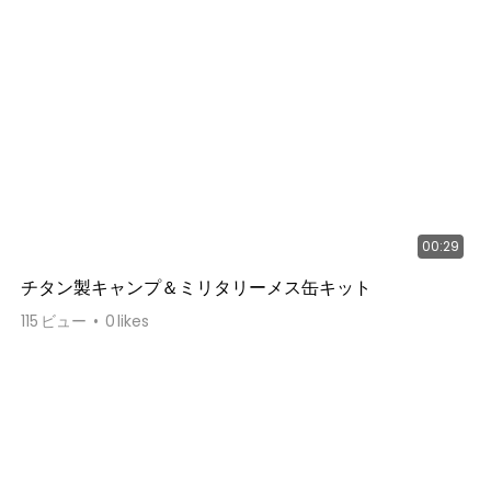
00:29
チタン製キャンプ＆ミリタリーメス缶キット
115
ビュー
0
likes