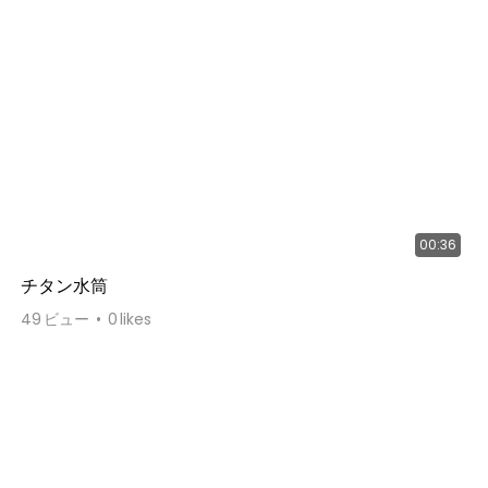
00:36
チタン水筒
49
ビュー
0
likes