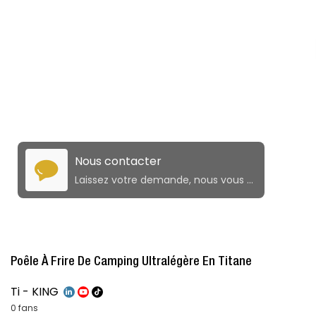
Nous contacter
Laissez votre demande, nous vous fournirons des produits et services de qualité!
Poêle À Frire De Camping Ultralégère En Titane
Ti - KING
0 fans