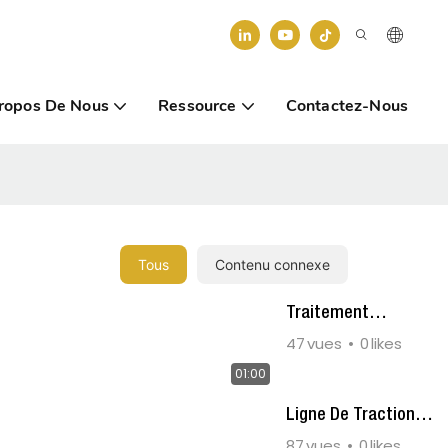
ropos De Nous
Ressource
Contactez-Nous
Tous
Contenu connexe
Traitement
Thermique
47
vues
0
likes
01:00
Ligne De Traction
Manuelle
87
vues
0
likes