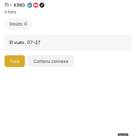
Ti - KING
0 fans
Goûts: 0
31 vues
,
07-27
Tous
Contenu connexe