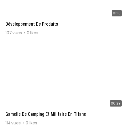
01:10
Développement De Produits
107
vues
0
likes
00:29
Gamelle De Camping Et Militaire En Titane
114
vues
0
likes