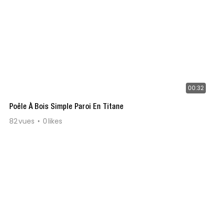
00:32
Poêle À Bois Simple Paroi En Titane
82
vues
0
likes