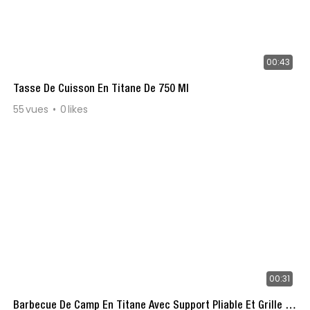
00:43
Tasse De Cuisson En Titane De 750 Ml
55
vues
0
likes
00:31
Barbecue De Camp En Titane Avec Support Pliable Et Grille En