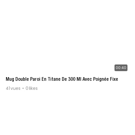
00:40
Mug Double Paroi En Titane De 300 Ml Avec Poignée Fixe
41
vues
0
likes