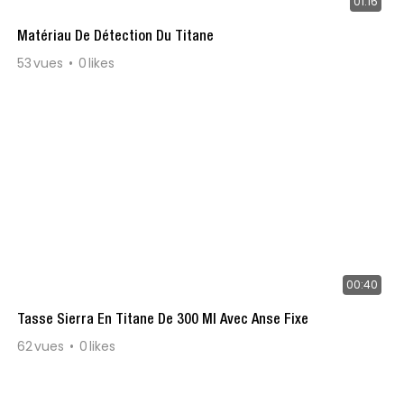
01:16
Matériau De Détection Du Titane
53
vues
0
likes
00:40
Tasse Sierra En Titane De 300 Ml Avec Anse Fixe
62
vues
0
likes