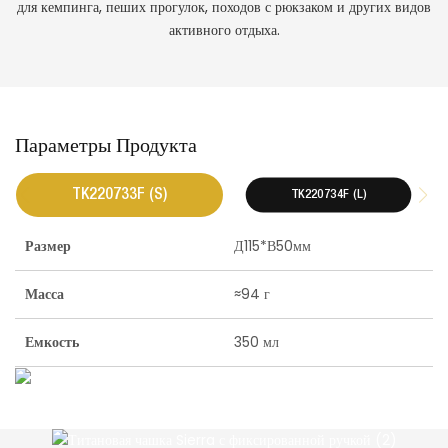
для кемпинга, пеших прогулок, походов с рюкзаком и других видов
активного отдыха.
Параметры Продукта
TK220733F (S)
TK220734F (L)
Размер
Д115*В50мм
Масса
≈94 г
Емкость
350 мл