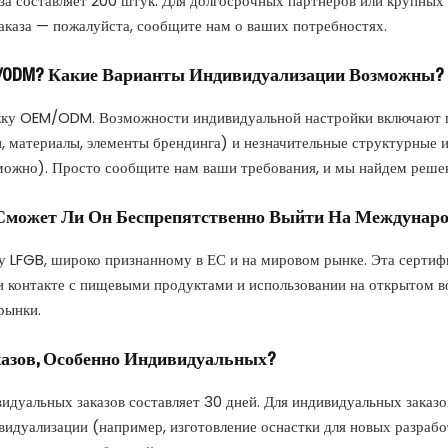
а составляет 200 штук. Для долгосрочных партнеров или крупных 
аказа — пожалуйста, сообщите нам о ваших потребностях.
M/ODM? Какие Варианты Индивидуализации Возможны?
жку OEM/ODM. Возможности индивидуальной настройки включают г
йн, материалы, элементы брендинга) и незначительные структурные 
зможно). Просто сообщите нам ваши требования, и мы найдем реше
Сможет Ли Он Беспрепятственно Выйти На Междунар
у LFGB, широко признанному в ЕС и на мировом рынке. Эта сертиф
 контакте с пищевыми продуктами и использовании на открытом во
рынки.
азов, Особенно Индивидуальных?
идуальных заказов составляет 30 дней. Для индивидуальных заказ
ивидуализации (например, изготовление оснастки для новых разра