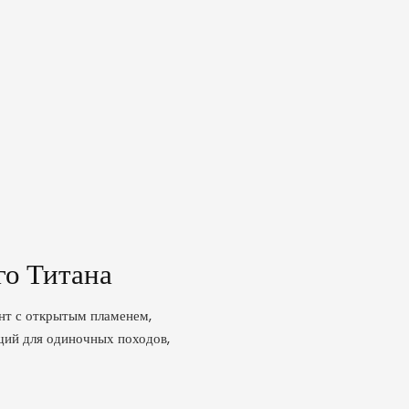
го Титана
нт с открытым пламенем,
ий для одиночных походов,