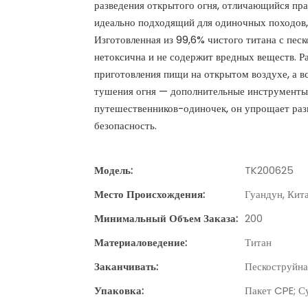
разведения открытого огня, отличающийся п
идеально подходящий для одиночных походов,
Изготовленная из 99,6% чистого титана с песк
нетоксична и не содержит вредных веществ. Ра
приготовления пищи на открытом воздухе, а в
тушения огня — дополнительные инструменты 
путешественников-одиночек, он упрощает разв
безопасность.
Модель:
TK200625
Место Происхождения:
Гуандун, Кит
Минимальный Объем Заказа:
200
Материаловедение:
Титан
Заканчивать:
Пескоструйна
Упаковка:
Пакет CPE; С