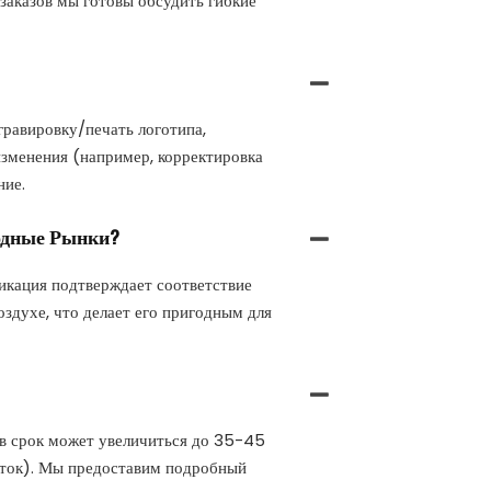
заказов мы готовы обсудить гибкие
равировку/печать логотипа,
изменения (например, корректировка
ние.
одные Рынки?
икация подтверждает соответствие
здухе, что делает его пригодным для
ов срок может увеличиться до 35-45
боток). Мы предоставим подробный