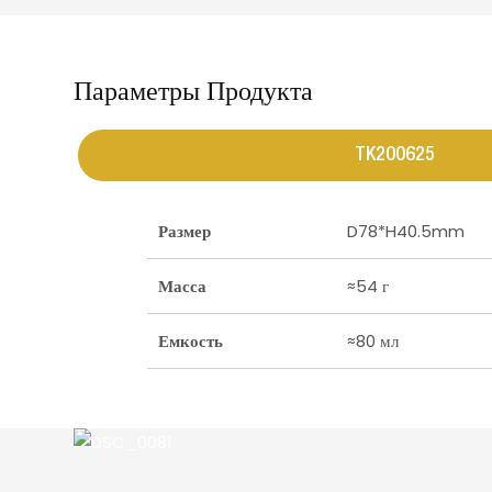
Параметры Продукта
TK200625
Размер
D78*H40.5mm
Масса
≈54 г
Емкость
≈80 мл