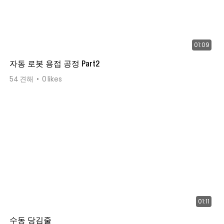
01:09
자동 로봇 용접 공정 Part2
54
견해
0
likes
01:11
수동 당김줄