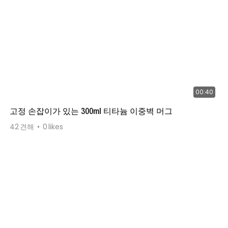
00:40
고정 손잡이가 있는 300ml 티타늄 이중벽 머그
42
견해
0
likes