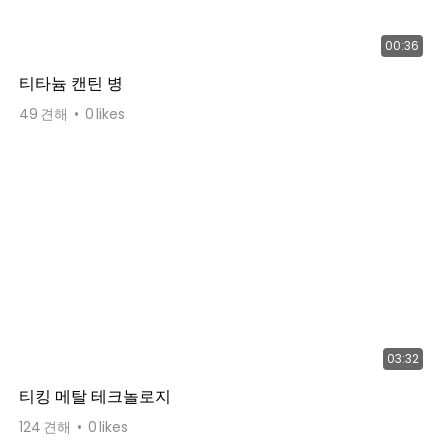
00:36
티타늄 캔틴 병
49
견해
0
likes
03:32
티킹 메탈 테크놀로지
124
견해
0
likes