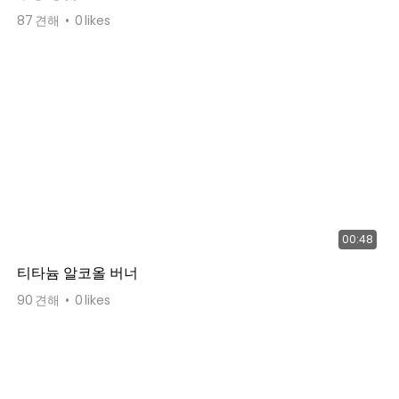
87
견해
0
likes
00:48
티타늄 알코올 버너
90
견해
0
likes