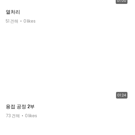
01:00
열처리
51
견해
0
likes
01:24
용접 공정 2부
73
견해
0
likes