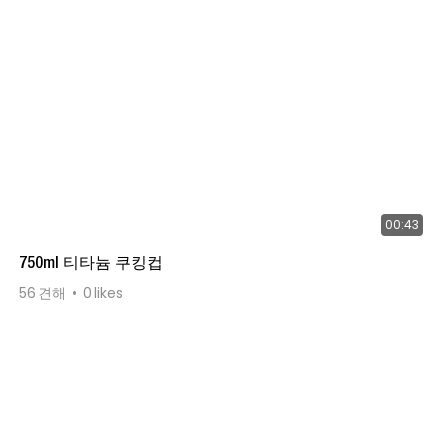
00:43
750ml 티타늄 쿠킹컵
56
견해
0
likes