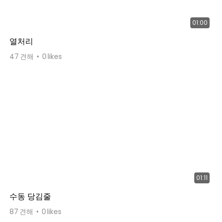
01:00
열처리
47
견해
0
likes
01:11
수동 당김줄
87
견해
0
likes