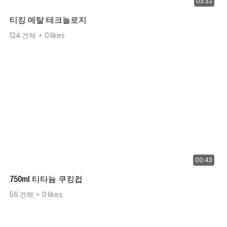
03:32
티킹 메탈 테크놀로지
124
견해
0
likes
00:43
750ml 티타늄 쿠킹컵
56
견해
0
likes