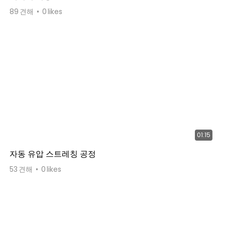
89
견해
0
likes
01:15
자동 유압 스트레칭 공정
53
견해
0
likes