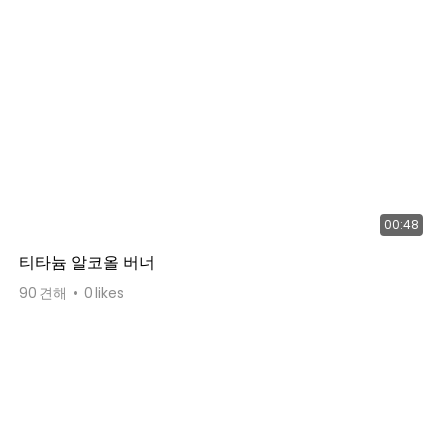
00:48
티타늄 알코올 버너
90
견해
0
likes