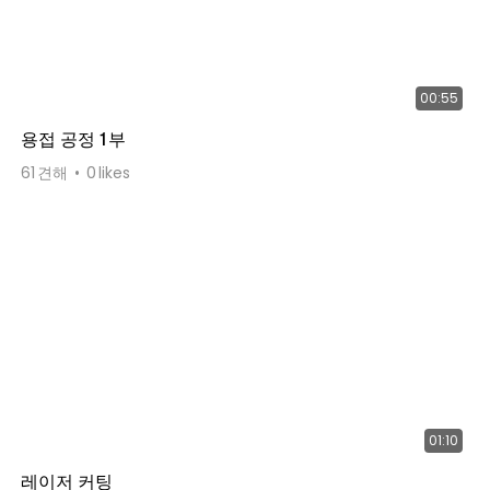
00:55
용접 공정 1부
61
견해
0
likes
01:10
레이저 커팅