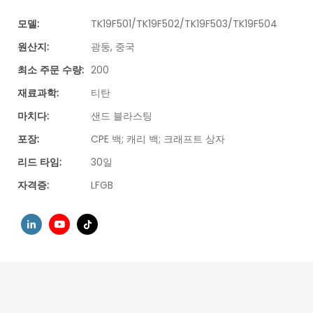
모델:
TK19F501/TK19F502/TK19F503/TK19F504
원산지:
광둥, 중국
최소 주문 수량:
200
재료과학:
티탄
마치다:
샌드 블라스팅
포장:
CPE 백; 캐리 백; 크래프트 상자
리드 타임:
30일
자격증:
LFGB