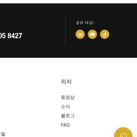
공유 대상:
05 8427
의지
동영상
소식
블로그
FAQ
그릴