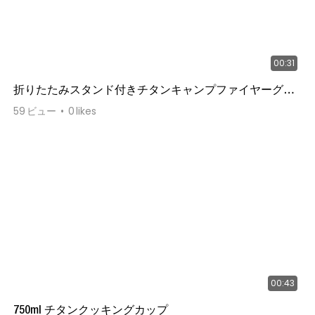
00:31
折りたたみスタンド付きチタンキャンプファイヤーグリ
ルサンドステンレススチールチャコールメッシュ
59
ビュー
0
likes
00:43
750ml チタンクッキングカップ