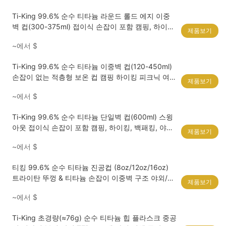
Ti-King 99.6% 순수 티타늄 라운드 롤드 에지 이중
벽 컵(300-375ml) 접이식 손잡이 포함 캠핑, 하이킹,
제품보기
피크닉, 야외 모험용 모델 TK711050/TK711051
~에서
$
Ti-King 99.6% 순수 티타늄 이중벽 컵(120-450ml)
손잡이 없는 적층형 보온 컵 캠핑 하이킹 피크닉 여행
제품보기
백패킹 모델
~에서
$
TK200220/TK200221/TK191105/TK191106/TK19
1107
Ti-King 99.6% 순수 티타늄 단일벽 컵(600ml) 스윙
아웃 접이식 손잡이 포함 캠핑, 하이킹, 백패킹, 야외
제품보기
여행, 피크닉, 야외 요리에 적합 모델 TK711003
~에서
$
티킹 99.6% 순수 티타늄 진공컵 (8oz/12oz/16oz)
트라이탄 뚜껑 & 티타늄 손잡이 이중벽 구조 야외/일
제품보기
상 음용에 적합 모델
~에서
$
TK2540428/TK2540429/TK2540430
Ti-King 초경량(≈76g) 순수 티타늄 힙 플라스크 중공