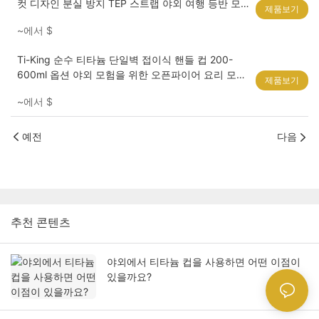
컷 디자인 분실 방지 TEP 스트랩 야외 여행 등반 모
제품보기
델 TK240423
~에서
$
Ti-King 순수 티타늄 단일벽 접이식 핸들 컵 200-
600ml 옵션 야외 모험을 위한 오픈파이어 요리 모델
제품보기
TK190605/TK711037/TK711036/ TK711038/
~에서
$
TK711039/ TK190829
예전
다음
추천 콘텐츠
야외에서 티타늄 컵을 사용하면 어떤 이점이
있을까요?