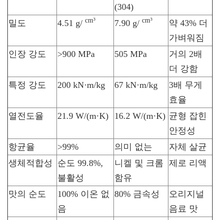
(304)
cm³
cm³
밀도
4.51 g/
7.90 g/
약 43% 더
가벼워짐
인장 강도
>900 MPa
505 MPa
거의 2배
더 강함
특정 강도
200 kN·m/kg
67 kN·m/kg
3배 무게
효율
열전도율
21.9 W/(m·K)
16.2 W/(m·K)
균형 잡힌
안정성
항균율
>99%
의미 없는
자체 살균
생체적합성
순도 99.8%,
니켈 및 크롬
제로 리액
불활성
함유
맛의 순도
100% 이온 없
80% 금속성
오리지널
음
음료 맛