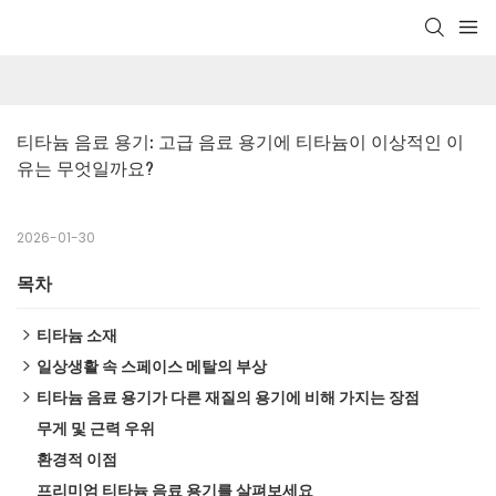
티타늄 음료 용기: 고급 음료 용기에 티타늄이 이상적인 이
유는 무엇일까요?
2026-01-30
목차
티타늄 소재
일상생활 속 스페이스 메탈의 부상
티타늄의 만화적 기원
티타늄 음료 용기가 다른 재질의 용기에 비해 가지는 장점
티타늄 프리미엄이 좋은 이유는 무엇일까요?
항공우주 여행
무게 및 근력 우위
티타늄의 생체 적합성
제조 공정 개선
스테인리스강 대비 내구성
환경적 이점
상태 기호
건강한 대안
프리미엄 티타늄 음료 용기를 살펴보세요
항균 특성