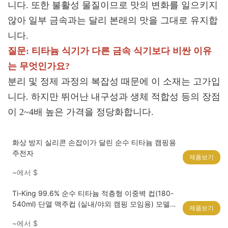
니다. 또한 불활성 물질이므로 맛의 변화를 일으키지
않아 일부 금속과는 달리 본래의 맛을 그대로 유지합
니다.
질문: 티타늄 식기가 다른 금속 식기보다 비싼 이유
는 ​​무엇인가요?
분리 및 정제 과정의 복잡성 때문에 이 소재는 고가입
니다. 하지만 뛰어난 내구성과 생체 적합성 등의 장점
이 2~4배 높은 가격을 정당화합니다.
화상 방지 실리콘 손잡이가 달린 순수 티타늄 캠핑용
주전자
제품보기
~에서
$
Ti-King 99.6% 순수 티타늄 적층형 이중벽 컵(180-
540ml) 단열 맥주컵 (실내/야외 캠핑 모임용) 모델
제품보기
TK210615/TK210616/TK210617
~에서
$