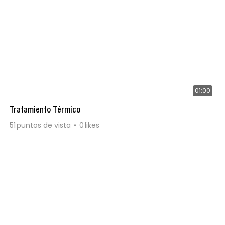
01:00
Tratamiento Térmico
51
puntos de vista
0
likes