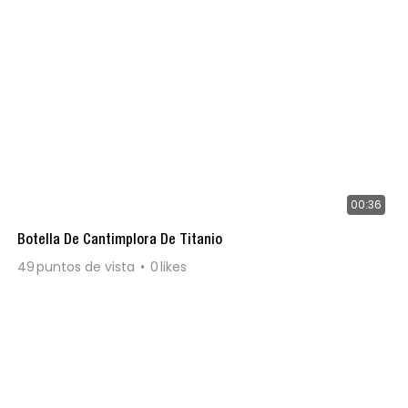
00:36
Botella De Cantimplora De Titanio
49
puntos de vista
0
likes