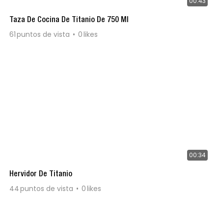
00:43
Taza De Cocina De Titanio De 750 Ml
61
puntos de vista
0
likes
00:34
Hervidor De Titanio
44
puntos de vista
0
likes