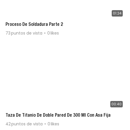
01:24
Proceso De Soldadura Parte 2
73
puntos de vista
0
likes
00:40
Taza De Titanio De Doble Pared De 300 Ml Con Asa Fija
42
puntos de vista
0
likes