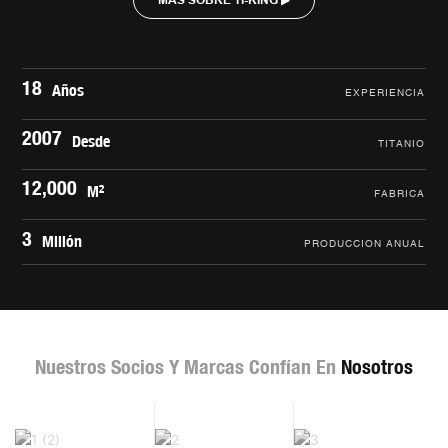
MÁS SOBRE TI-KING ▶
18
Años
EXPERIENCIA
2007
Desde
TITANIO
12,000
M²
FÁBRICA
3
Millón
PRODUCCIÓN ANUAL
Nuestros Socios Y Marcas Confían En
Nosotros