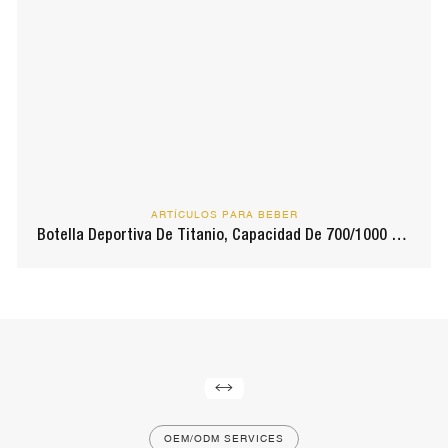
ARTÍCULOS PARA BEBER
Botella Deportiva De Titanio, Capacidad De 700/1000 Ml,
Ultraligera, De Una Sola Pared Con Asa De Titanio Para
Acampar Al Aire Libre.
OEM/ODM SERVICES