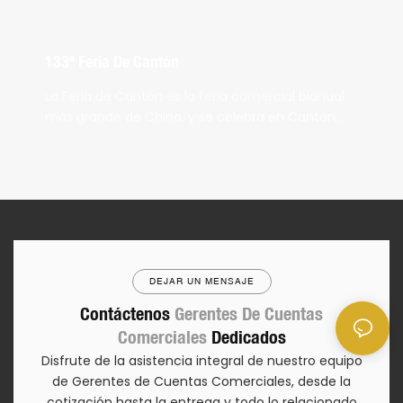
133ª Feria De Cantón
La Feria de Cantón es la feria comercial bianual
más grande de China, y se celebra en Cantón
(Complejo Pazhou). Es la forma más eficaz de
promover el desarrollo comercial.
DEJAR UN MENSAJE
Contáctenos
Gerentes De Cuentas
Comerciales
Dedicados
Disfrute de la asistencia integral de nuestro equipo
de Gerentes de Cuentas Comerciales, desde la
cotización hasta la entrega y todo lo relacionado