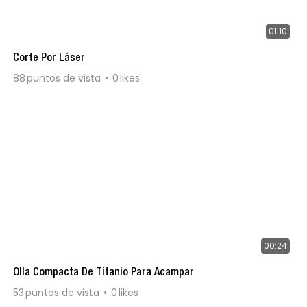
01:10
Corte Por Láser
88
puntos de vista
0
likes
00:24
Olla Compacta De Titanio Para Acampar
53
puntos de vista
0
likes