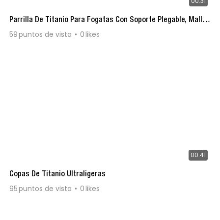
00:31
Parrilla De Titanio Para Fogatas Con Soporte Plegable, Malla
De Carbón De Acero Inoxidable Color Arena.
59
puntos de vista
0
likes
00:41
Copas De Titanio Ultraligeras
95
puntos de vista
0
likes