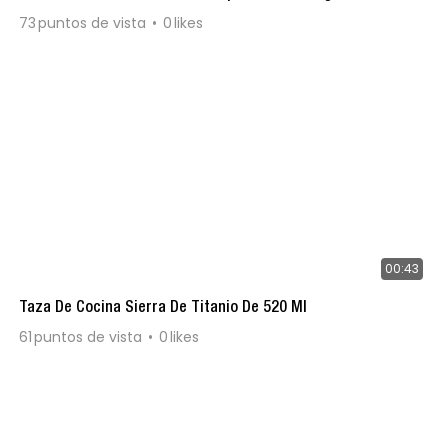
73
puntos de vista
0
likes
00:43
Taza De Cocina Sierra De Titanio De 520 Ml
61
puntos de vista
0
likes