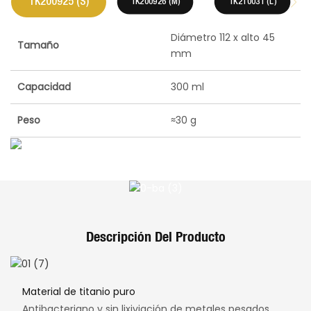
TK200925 (S)
TK200926 (M)
TK210031 (L)
Diámetro 112 x alto 45
Tamaño
mm
Capacidad
300 ml
Peso
≈30 g
Descripción Del Producto
Material de titanio puro
Antibacteriano y sin lixiviación de metales pesados,